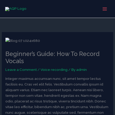
Skip
to
content
Beginner’s Guide: How To Record
Vocals
Leave a Comment
/
Voice recording
/ By
admin
Integer maximus accumsan nunc, sit amet tempor lectus
facilisis eu. Cras vel elit felis. Vestibulum convallis ipsum id
aliquam varius. Etiam nec laoreet turpis. Aenean nisi libero,
tempor non sem vitae, hendrerit egestas ex. Nam magna
odio, placerat ac risus tristique, viverra tincidunt nibh. Donec
vitae leo efficitur, bibendum nibh ac, pretium urna. Vestibulum
nunc augue, scelerisque ac vulputate sed, fermentum non