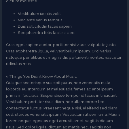
dictum molestie.
Vestibulum iaculis velit
Nec ante varius tempus
Duis sollicitudin lacus sapien
Sed pharetra felis facilisis sed
Cras eget sapien auctor, porttitor nisi vitae, vulputate justo.
Cras et pharetra ligula, vel vestibulum ipsum. Orci varius
natoque penatibus et magnis dis parturient montes, nascetur
ridiculus mus.
5 Things You Didn’t Know About Music
Quisque scelerisque suscipit purus, nec venenatis nulla
lobortis eu. Interdum et malesuada fames ac ante ipsum
primis in faucibus. Suspendisse tempor id lacus in tincidunt.
Vestibulum porttitor risus diam, nec ullamcorper leo
consectetur luctus. Praesent neque nisi, eleifend sed diam
sed, ultrices venenatis ipsum. Vestibulum ut sem urna. Mauris
lorem neque, egestas eget arcu sit amet, sagittis dictum
risus. Sed dolor ligula, dictum ac mattis nec, sagittis non