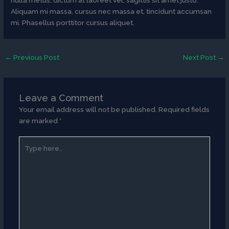
nulla metus, dictum at laoreet vel, sagittis sit amet justo.
Aliquam mi massa, cursus nec massa et, tincidunt accumsan
mi. Phasellus porttitor cursus aliquet.
←
Previous Post
Next Post
→
Leave a Comment
Your email address will not be published.
Required fields
are marked
*
Type
here..