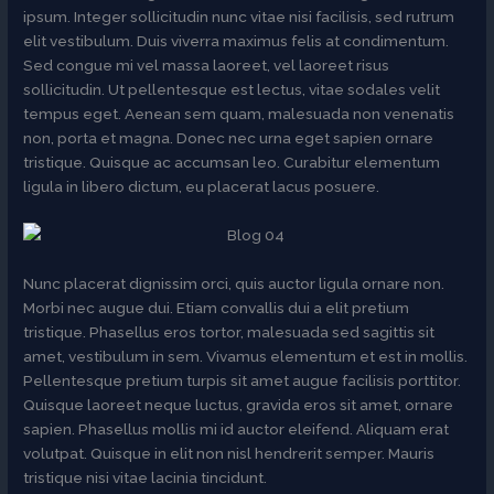
ipsum. Integer sollicitudin nunc vitae nisi facilisis, sed rutrum
elit vestibulum. Duis viverra maximus felis at condimentum.
Sed congue mi vel massa laoreet, vel laoreet risus
sollicitudin. Ut pellentesque est lectus, vitae sodales velit
tempus eget. Aenean sem quam, malesuada non venenatis
non, porta et magna. Donec nec urna eget sapien ornare
tristique. Quisque ac accumsan leo. Curabitur elementum
ligula in libero dictum, eu placerat lacus posuere.
Nunc placerat dignissim orci, quis auctor ligula ornare non.
Morbi nec augue dui. Etiam convallis dui a elit pretium
tristique. Phasellus eros tortor, malesuada sed sagittis sit
amet, vestibulum in sem. Vivamus elementum et est in mollis.
Pellentesque pretium turpis sit amet augue facilisis porttitor.
Quisque laoreet neque luctus, gravida eros sit amet, ornare
sapien. Phasellus mollis mi id auctor eleifend. Aliquam erat
volutpat. Quisque in elit non nisl hendrerit semper. Mauris
tristique nisi vitae lacinia tincidunt.