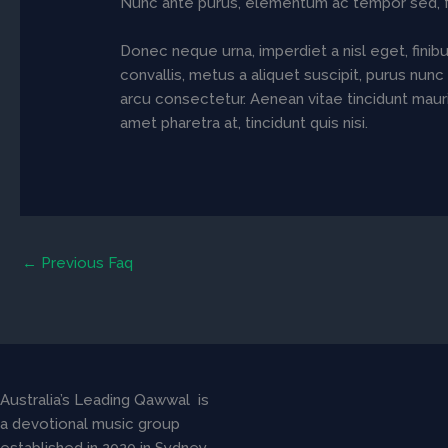
Nunc ante purus, elementum ac tempor sed, faci
Donec neque urna, imperdiet a nisl eget, finibus
convallis, metus a aliquet suscipit, purus nunc
arcu consectetur. Aenean vitae tincidunt mauris
amet pharetra at, tincidunt quis nisi.
←
Previous Faq
Australia’s Leading Qawwal is
a devotional music group