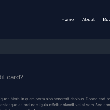
Home
About
Bo
dit card?
iquet. Morbi in quam porta nibh hendrerit dapibus. Donec erat to
ntesque ac orci nec ligula efficitur blandit vel at sem. Sed com